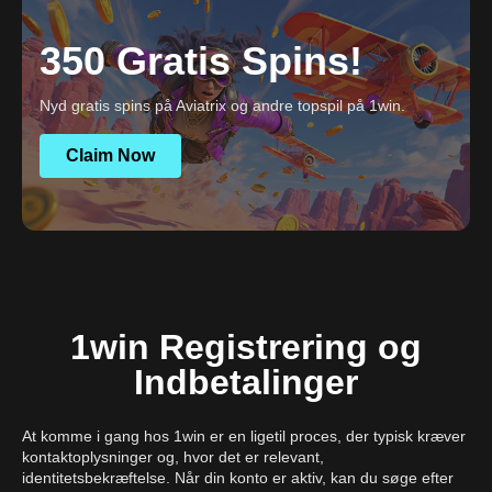
350 Gratis Spins!
Nyd gratis spins på Aviatrix og andre topspil på 1win.
Claim Now
1win Registrering og
Indbetalinger
At komme i gang hos 1win er en ligetil proces, der typisk kræver
kontaktoplysninger og, hvor det er relevant,
identitetsbekræftelse. Når din konto er aktiv, kan du søge efter