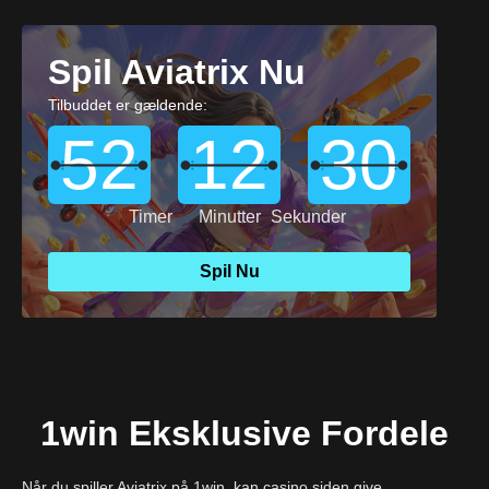
Spil Aviatrix Nu
Tilbuddet er gældende:
52
12
29
Timer
Minutter
Sekunder
Spil Nu
1win Eksklusive Fordele
Når du spiller Aviatrix på 1win, kan casino siden give