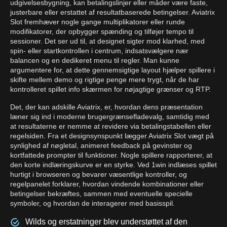
udgivelsesbygning, kan betalingslinjer eller måder være faste,
justerbare eller erstattet af resultatbaserede betingelser. Aviatrix
Slot fremhæver nogle gange multiplikatorer eller runde
modifikatorer, der opbygger spænding og tilføjer tempo til
sessioner. Det ser ud til, at designet sigter mod klarhed, med
spin- eller startkontrollen i centrum, indsatsvælgere nær
balancen og en dedikeret menu til regler. Man kunne
argumentere for, at dette gennemsigtige layout hjælper spillere i
skifte mellem demo og rigtige penge mere trygt, når de har
kontrolleret spillet info skærmen for nøjagtige grænser og RTP.
Det, der kan adskille Aviatrix, er, hvordan dens præsentation
læner sig ind i moderne brugergrænsefladevalg, samtidig med
at resultaterne er nemme at revidere via betalingstabellen eller
regelsiden. Fra et designsynspunkt lægger Aviatrix Slot vægt på
synlighed af nøgletal, animeret feedback på gevinster og
kortfattede prompter til funktioner. Nogle spillere rapporterer, at
den korte indlæringskurve er en styrke. Ved 1win indlæses spillet
hurtigt i browseren og bevarer væsentlige kontroller, og
regelpanelet forklarer, hvordan vindende kombinationer eller
betingelser bekræftes, sammen med eventuelle specielle
symboler, og hvordan de interagerer med basisspil.
Wilds og erstatninger blev understøttet af den