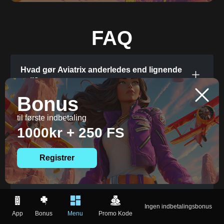
FAQ
Hvad gør Aviatrix anderledes end lignende
spil?
Bonus
Hvad er den maksimale gevinst i Aviatrix
til første indbetaling
ved 1win?
1000kr + 250 FS
Kan jeg spille Aviatrix gratis uden
Registrer
registrering?
Hvordan kan jeg kontrollere, om Aviatrix er
fair?
Ingen indbetalingsbonus
App
Bonus
Menu
Promo Kode