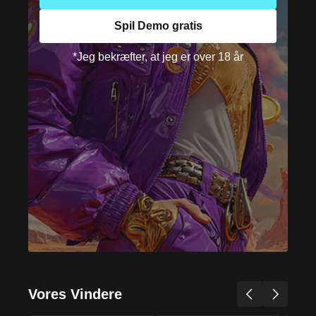
Spil Demo gratis
*Jeg bekræfter, at jeg er over 18 år
Vores Vindere