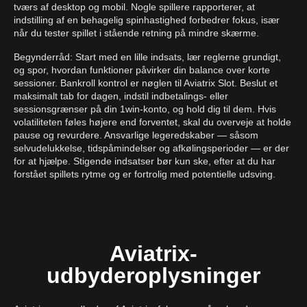
tværs af desktop og mobil. Nogle spillere rapporterer, at
indstilling af en behagelig spinhastighed forbedrer fokus, især
når du tester spillet i stående retning på mindre skærme.
Begynderråd: Start med en lille indsats, lær reglerne grundigt,
og spor, hvordan funktioner påvirker din balance over korte
sessioner. Bankroll kontrol er nøglen til Aviatrix Slot. Beslut et
maksimalt tab for dagen, indstil indbetalings- eller
sessionsgrænser på din 1win-konto, og hold dig til dem. Hvis
volatiliteten føles højere end forventet, skal du overveje at holde
pause og revurdere. Ansvarlige legeredskaber — såsom
selvudelukkelse, tidspåmindelser og afkølingsperioder — er der
for at hjælpe. Stigende indsatser bør kun ske, efter at du har
forstået spillets rytme og er fortrolig med potentielle udsving.
Aviatrix-
udbyderoplysninger