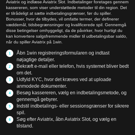
Aviatrix og indlæse Aviatrix Slot. Indbetalinger foretages gennem
kassereren, som viser understøttede metoder til din region. Det
er tilrådeligt at sætte indbetalingsgrænser, før du spiller.
Bonusser, hvor de tilbydes, vil omfatte termer, der definerer
væddemål, tidsbegrænsninger og kvalificerede spil. Gennemgå
disse betingelser omhyggeligt, da de påvirker, hvor hurtigt du
kan konvertere salgsfremmende midler til udbetalingsbar saldo,
når du spiller Aviatrix på 1win.
Åbn 1win registreringsformularen og indtast
nøjagtige detaljer.
Bekræft e-mail eller telefon, hvis systemet bliver bedt
om det.
Udfyld KYC, hvor det kræves ved at uploade
anmodede dokumenter.
Besøg kassereren, vælg en indbetalingsmetode, og
gennemgå gebyrer.
Indstil indbetalings- eller sessionsgrænser for sikrere
spil.
Søg efter Aviatrix, åbn Aviatrix Slot, og vælg en
tilstand.