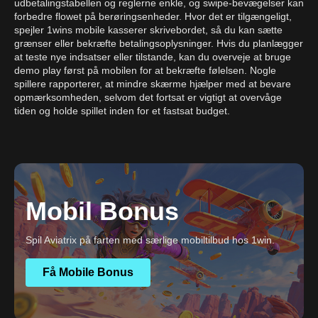
udbetalingstabellen og reglerne enkle, og swipe-bevægelser kan
forbedre flowet på berøringsenheder. Hvor det er tilgængeligt,
spejler 1wins mobile kasserer skrivebordet, så du kan sætte
grænser eller bekræfte betalingsoplysninger. Hvis du planlægger
at teste nye indsatser eller tilstande, kan du overveje at bruge
demo play først på mobilen for at bekræfte følelsen. Nogle
spillere rapporterer, at mindre skærme hjælper med at bevare
opmærksomheden, selvom det fortsat er vigtigt at overvåge
tiden og holde spillet inden for et fastsat budget.
Mobil Bonus
Spil Aviatrix på farten med særlige mobiltilbud hos 1win.
Få Mobile Bonus