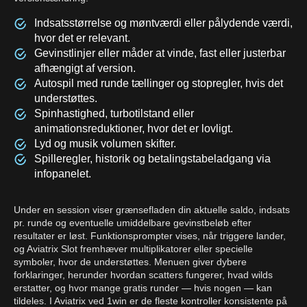
Indsatsstørrelse og møntværdi eller pålydende værdi,
hvor det er relevant.
Gevinstlinjer eller måder at vinde, fast eller justerbar
afhængigt af version.
Autospil med runde tællinger og stopregler, hvis det
understøttes.
Spinhastighed, turbotilstand eller
animationsreduktioner, hvor det er lovligt.
Lyd og musik volumen skifter.
Spilleregler, historik og betalingstabeladgang via
infopanelet.
Under en session viser grænsefladen din aktuelle saldo, indsats
pr. runde og eventuelle umiddelbare gevinstbeløb efter
resultater er løst. Funktionsprompter vises, når triggere lander,
og Aviatrix Slot fremhæver multiplikatorer eller specielle
symboler, hvor de understøttes. Menuen giver dybere
forklaringer, herunder hvordan scatters fungerer, hvad wilds
erstatter, og hvor mange gratis runder — hvis nogen — kan
tildeles. I Aviatrix ved 1win er de fleste kontroller konsistente på