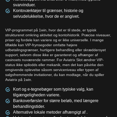
svarvinduer.
Kontoværktøjer til grænser, historie og
selvudelukkelse, hvor de er angivet.
VIP-programmet på 1win, hvor det er til stede, er typisk
struktureret omkring aktivitet og kontohistorik. Præcise niveauer,
priser og fordele kan variere og er ikke universelle. I mange
tilfælde kan VIP-frynsegoder omfatte højere
udbetalingsgrænser, hurtigere behandling eller skræddersyet
support, selvom disse ikke er garanteret og afhænger af
casinoets nuværende rammer. For Aviatrix Slot ændrer VIP-
status ikke spilodds eller mekanik, men det kan påvirke den
omgivende oplevelse såsom serviceniveau eller typen af
salgsfremmende invitationer, du kan modtage, når du spiller
Aviatrix på 1win.
Kort og e-tegnebøger som typiske valg, kan
tilgængeligheden variere.
Bankoverførsler for større beløb, med længere
behandlingstider.
Alternative lokale metoder afhængigt af .