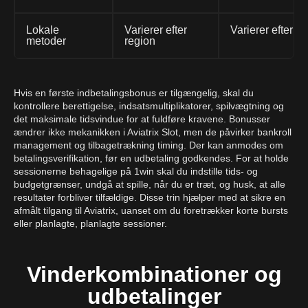
Lokale
Varierer efter
Varierer efter u
metoder
region
Hvis en første indbetalingsbonus er tilgængelig, skal du
kontrollere berettigelse, indsatsmultiplikatorer, spilvægtning og
det maksimale tidsvindue for at fuldføre kravene. Bonusser
ændrer ikke mekanikken i Aviatrix Slot, men de påvirker bankroll
management og tilbagetrækning timing. Der kan anmodes om
betalingsverifikation, før en udbetaling godkendes. For at holde
sessionerne behagelige på 1win skal du indstille tids- og
budgetgrænser, undgå at spille, når du er træt, og husk, at alle
resultater forbliver tilfældige. Disse trin hjælper med at sikre en
afmålt tilgang til Aviatrix, uanset om du foretrækker korte bursts
eller planlagte, planlagte sessioner.
Vinderkombinationer og
udbetalinger