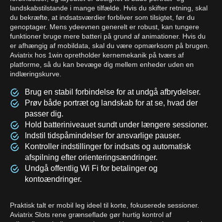
landskabstilstande i mange tilfælde. Hvis du skifter retning, skal
du bekræfte, at indsatsværdier forbliver som tilsigtet, før du
genoptager. Mens ydeevnen generelt er robust, kan tungere
funktioner bruge mere batteri på grund af animationer. Hvis du
er afhængig af mobildata, skal du være opmærksom på brugen.
Aviatrix hos 1win opretholder kernemekanik på tværs af
platforme, så du kan bevæge dig mellem enheder uden en
indlæringskurve.
Brug en stabil forbindelse for at undgå afbrydelser.
Prøv både portræt og landskab for at se, hvad der
passer dig.
Hold batteriniveauet sundt under længere sessioner.
Indstil tidspåmindelser for ansvarlige pauser.
Kontroller indstillinger for indsats og automatisk
afspilning efter orienteringsændringer.
Undgå offentlig Wi Fi for betalinger og
kontoændringer.
Praktisk talt er mobil leg ideel til korte, fokuserede sessioner.
Aviatrix Slots rene grænseflade gør hurtig kontrol af