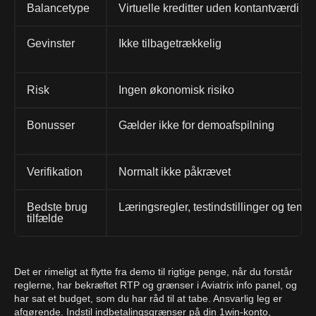
Balancetype
Virtuelle kreditter uden kontantværdi
Gevinster
Ikke tilbagetrækkelig
Risk
Ingen økonomisk risiko
Bonusser
Gælder ikke for demoafspilning
Verifikation
Normalt ikke påkrævet
Bedste brug
Læringsregler, testindstillinger og temp
tilfælde
Det er rimeligt at flytte fra demo til rigtige penge, når du forstår
reglerne, har bekræftet RTP og grænser i Aviatrix info panel, og
har sat et budget, som du har råd til at tabe. Ansvarlig leg er
afgørende. Indstil indbetalingsgrænser på din 1win-konto,