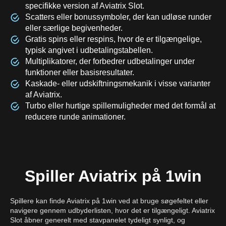
specifikke version af Aviatrix Slot.
Scatters eller bonussymboler, der kan udløse runder
eller særlige begivenheder.
Gratis spins eller respins, hvor de er tilgængelige,
typisk angivet i udbetalingstabellen.
Multiplikatorer, der forbedrer udbetalinger under
funktioner eller basisresultater.
Kaskade- eller udskiftningsmekanik i visse varianter
af Aviatrix.
Turbo eller hurtige spillemuligheder med det formål at
reducere runde animationer.
Spiller Aviatrix på 1win
Spillere kan finde Aviatrix på 1win ved at bruge søgefeltet eller
navigere gennem udbyderlisten, hvor det er tilgængeligt. Aviatrix
Slot åbner generelt med stavpanelet tydeligt synligt, og