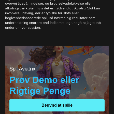
overvej tidspåmindelser, og brug selvudelukkelse eller
afkølingsværktøjer, hvis det er nødvendigt. Aviatrix Slot kan
involvere udsving, der er typiske for slots eller
begivenhedsbaserede spil, så nærme sig resultater som
underholdning snarere end indkomst, og undgå at jagte tab
under enhver session.
Spil Aviatrix
Prøv Demo eller
Rigtige Penge
Begynd at spille