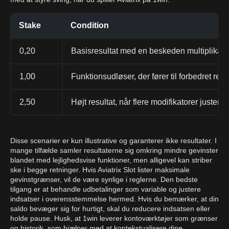
Stake
Condition
0,20
Basisresultat med en beskeden multiplikato
1,00
Funktionsudløser, der fører til forbedret resu
2,50
Højt resultat, når flere modifikatorer justeres
Disse scenarier er kun illustrative og garanterer ikke resultater. I
mange tilfælde samler resultaterne sig omkring mindre gevinster
blandet med lejlighedsvise funktioner, men alligevel kan striber
ske i begge retninger. Hvis Aviatrix Slot lister maksimale
gevinstgrænser, vil de være synlige i reglerne. Den bedste
tilgang er at behandle udbetalinger som variable og justere
indsatser i overensstemmelse hermed. Hvis du bemærker, at din
saldo bevæger sig for hurtigt, skal du reducere indsatsen eller
holde pause. Husk, at 1win leverer kontoværktøjer som grænser
og historik, som hjælper med at kontekstualisere dine