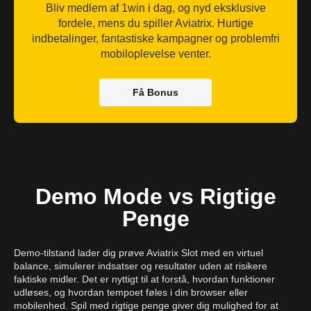
Bliv medlem af 1win i dag, og nyd eksklusive
fordele, mens du spiller Aviatrix. Hurtige
indbetalinger, fantastiske kampagner og problemfri
mobiloplevelse venter.
Få Bonus
Demo Mode vs Rigtige
Penge
Demo-tilstand lader dig prøve Aviatrix Slot med en virtuel
balance, simulerer indsatser og resultater uden at risikere
faktiske midler. Det er nyttigt til at forstå, hvordan funktioner
udløses, og hvordan tempoet føles i din browser eller
mobilenhed. Spil med rigtige penge giver dig mulighed for at