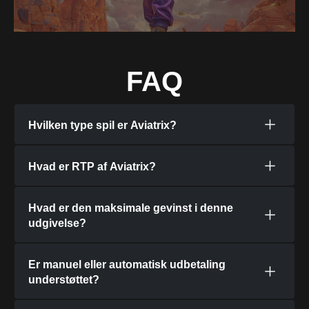
FAQ
Hvilken type spil er Aviatrix?
Hvad er RTP af Aviatrix?
Hvad er den maksimale gevinst i denne
udgivelse?
Er manuel eller automatisk udbetaling
understøttet?