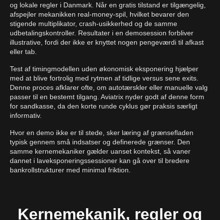
og lokale regler i Danmark. Når en gratis tilstand er tilgængelig,
afspejler mekanikken real-money-spil, hvilket bevarer den
stigende multiplikator, crash-usikkerhed og de samme
udbetalingskontroller. Resultater i en demosession forbliver
illustrative, fordi der ikke er knyttet nogen pengeværdi til afkast
eller tab.
Test af timingmodellen uden økonomisk eksponering hjælper
med at blive fortrolig med rytmen af tidlige versus sene exits.
Denne proces afklarer ofte, om autotærskler eller manuelle valg
passer til en bestemt tilgang. Aviatrix nyder godt af denne form
for sandkasse, da den korte runde cyklus gør praksis særligt
informativ.
Hvor en demo ikke er til stede, sker læring af grænsefladen
typisk gennem små indsatser og definerede grænser. Den
samme kernemekaniker gælder uanset kontekst, så vaner
dannet i laveksponeringssessioner kan gå over til bredere
bankrollstrukturer med minimal friktion.
Kernemekanik, regler og