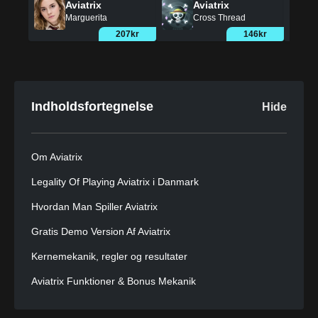
Aviatrix
Aviatrix
Marguerita
Cross Thread
207kr
146kr
Indholdsfortegnelse
Hide
Om Aviatrix
Legality Of Playing Aviatrix i Danmark
Hvordan Man Spiller Aviatrix
Gratis Demo Version Af Aviatrix
Kernemekanik, regler og resultater
Aviatrix Funktioner & Bonus Mekanik
Aviatrix RTP, Volatilitet & Max Win Potentiale