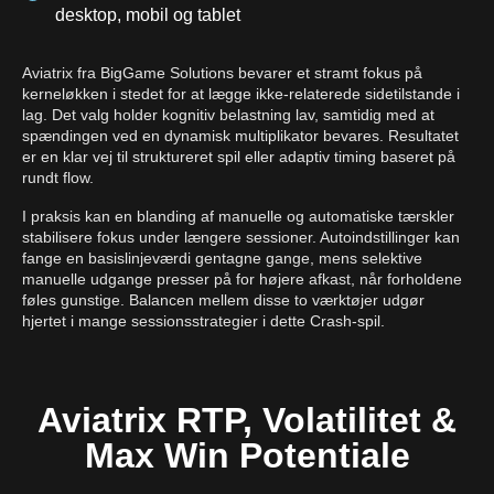
desktop, mobil og tablet
Aviatrix fra BigGame Solutions bevarer et stramt fokus på
kerneløkken i stedet for at lægge ikke-relaterede sidetilstande i
lag. Det valg holder kognitiv belastning lav, samtidig med at
spændingen ved en dynamisk multiplikator bevares. Resultatet
er en klar vej til struktureret spil eller adaptiv timing baseret på
rundt flow.
I praksis kan en blanding af manuelle og automatiske tærskler
stabilisere fokus under længere sessioner. Autoindstillinger kan
fange en basislinjeværdi gentagne gange, mens selektive
manuelle udgange presser på for højere afkast, når forholdene
føles gunstige. Balancen mellem disse to værktøjer udgør
hjertet i mange sessionsstrategier i dette Crash-spil.
Aviatrix RTP, Volatilitet &
Max Win Potentiale