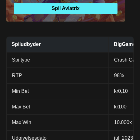
Spil Aviatrix
Spiludbyder
BigGame l
Spiltype
Crash Gam
RTP
98%
Min Bet
kr0,10
Max Bet
kr100
Max Win
10.000x ind
Udgivelsesdato
juli 2023