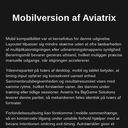
Mobilversion af Aviatrix
Mobil kompatibilitet var et kernefokus for denne udgivelse.
Layoutet tilpasser sig mindre skærme uden at ofre læsbarheden
af multiplikatorstigningen eller udmøntningsknappens synlighed.
Berøringsmål bevarer generøs afstand, hvilket muliggør præcise
manuelle udgange, når stigningen accelererer.
Ydeevneparitet på tværs af desktop, mobil og tablet betyder, at
timing-input opfører sig konsekvent uanset enhed.
Sammenbrudsbegivenheden og resultatresuméet vises med
samme rytme, hvilket forstærker vaner, der dannes under
træning eller tidlige sessioner. Aviatrix fra BigGame Solutions
leverer denne paritet, så mekanikeren føles identisk på tværs af
formater.
Forbindelsesudsving kan forekomme i mobile sammenhænge,
så en konservativ tilgang under ustabile forhold hjælper med at
bevare intentionen omkring exit-timing. Autotærskler giver et