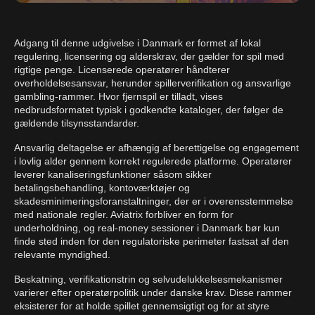
Adgang til denne udgivelse i Danmark er formet af lokal
regulering, licensering og alderskrav, der gælder for spil med
rigtige penge. Licenserede operatører håndterer
overholdelsesansvar, herunder spillerverifikation og ansvarlige
gambling-rammer. Hvor fjernspil er tilladt, vises
nedbrudsformatet typisk i godkendte kataloger, der følger de
gældende tilsynsstandarder.
Ansvarlig deltagelse er afhængig af berettigelse og engagement
i lovlig alder gennem korrekt regulerede platforme. Operatører
leverer kanaliseringsfunktioner såsom sikker
betalingsbehandling, kontoværktøjer og
skadesminimeringsforanstaltninger, der er i overensstemmelse
med nationale regler. Aviatrix forbliver en form for
underholdning, og real-money sessioner i Danmark bør kun
finde sted inden for den regulatoriske perimeter fastsat af den
relevante myndighed.
Beskatning, verifikationstrin og selvudelukkelsesmekanismer
varierer efter operatørpolitik under danske krav. Disse rammer
eksisterer for at holde spillet gennemsigtigt og for at styre