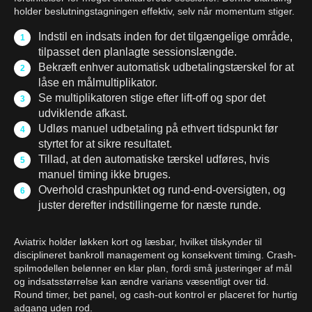
holder beslutningstagningen effektiv, selv når momentum stiger.
Indstil en indsats inden for det tilgængelige område,
tilpasset den planlagte sessionslængde.
Bekræft enhver automatisk udbetalingstærskel for at
låse en målmultiplikator.
Se multiplikatoren stige efter lift-off og spor det
udviklende afkast.
Udløs manuel udbetaling på ethvert tidspunkt før
styrtet for at sikre resultatet.
Tillad, at den automatiske tærskel udføres, hvis
manuel timing ikke bruges.
Overhold crashpunktet og rund-end-oversigten, og
juster derefter indstillingerne for næste runde.
Aviatrix holder løkken kort og læsbar, hvilket tilskynder til
disciplineret bankroll management og konsekvent timing. Crash-
spilmodellen belønner en klar plan, fordi små justeringer af mål
og indsatsstørrelse kan ændre varians væsentligt over tid.
Round timer, bet panel, og cash-out kontrol er placeret for hurtig
adgang uden rod.