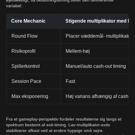
øjeblikkeligt, så beslutningstiming bliver den definerende
variabel.
Core Mechanic
Stigende multiplikator med ko
Round Flow
Placer væddemål- multiplikator st
Risikoprofil
Mellem-høj
Spillerkontrol
Manuel/auto cash-out timing
Session Pace
Fast
Max eksponering
Høj varians afhængig af cash-out
Fra et gameplay-perspektiv fordeler resultaterne sig langs et
spektrum bestemt af exit-timing. Lav-multiplikator-exits
stabiliserer afkast ved at erobre hyppige små sejre.