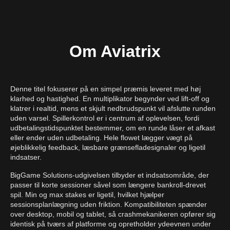
Sådan nærmer du dig Aviatrix ansvarligt
Spiller Aviatrix Online For Rigtige Penge i Danmark
Indskud, Betalinger & Ansvarligt Spil i Danmark
Om Aviatrix
Mobilversion af Aviatrix
Denne titel fokuserer på en simpel præmis leveret med høj
klarhed og hastighed. En multiplikator begynder ved lift-off og
klatrer i realtid, mens et skjult nedbrudspunkt vil afslutte runden
uden varsel. Spillerkontrol er i centrum af oplevelsen, fordi
udbetalingstidspunktet bestemmer, om en runde låser et afkast
eller ender uden udbetaling. Hele flowet lægger vægt på
øjeblikkelig feedback, læsbare grænsefladesignaler og ligetil
indsatser.
BigGame Solutions-udgivelsen tilbyder et indsatsområde, der
passer til korte sessioner såvel som længere bankroll-drevet
spil. Min og max stakes er ligetil, hvilket hjælper
sessionsplanlægning uden friktion. Kompatibiliteten spænder
over desktop, mobil og tablet, så crashmekanikeren opfører sig
identisk på tværs af platforme og opretholder ydeevnen under