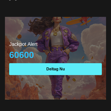
Jackpot Alert
60600
Deltag Nu